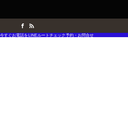
ok
RSS
今すぐお電話を
LINE
ルートチェック
予約・お問合せ