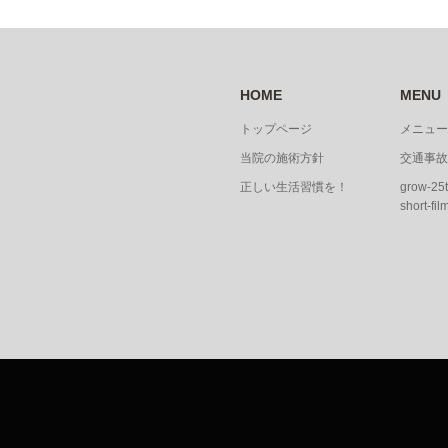
HOME
MENU
トップページ
メニュー
当院の施術方針
交通事故
正しい生活習慣を！
grow-25t
short-fil