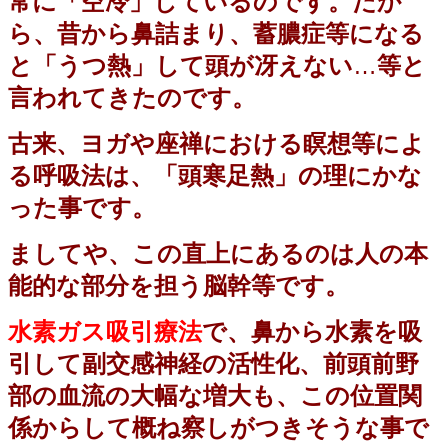
常に「空冷」しているのです。だか
ら、昔から鼻詰まり、蓄膿症等になる
と「うつ熱」して頭が冴えない
…
等と
言われてきたのです。
古来、ヨガや座禅における瞑想等によ
る呼吸法は、「頭寒足熱」の理にかな
った事です。
ましてや、この直上にあるのは人の本
能的な部分を担う脳幹等です。
水素ガス吸引療法
で、鼻から水素を吸
引して副交感神経の活性化、前頭前野
部の血流の大幅な増大も、この位置関
係からして概ね察しがつきそうな事で