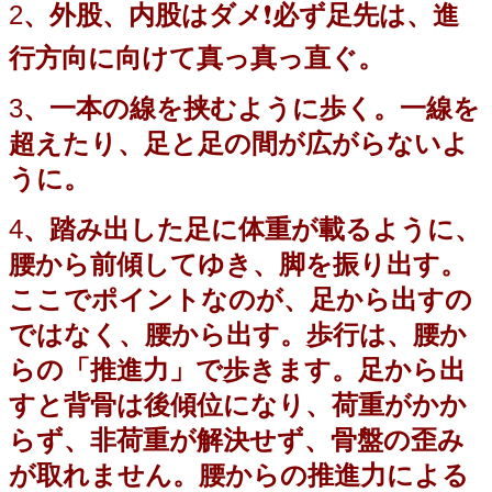
2
、外股、内股はダメ
❗️
必ず足先
は、進
行方向に向けて真っ真
っ直ぐ。
3
、一本の線を挟むように歩く。一線を
超えたり、足と足の間が広がらないよ
うに。
4
、踏み出した足に体重が載るように、
腰から前傾してゆき、脚を振り出す。
ここでポイントなのが、足から出すの
ではなく、腰から出す。歩行は、腰か
らの「推進力」で歩きます。足から出
すと背骨は後傾位になり、荷重がかか
らず、非荷重が解決せず、骨盤の歪み
が取れません。腰からの推進力による