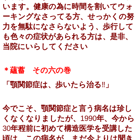
います。健康の為に時間を割いてウォ
ーキングなさってる方、せっかくの努
力を無駄になさらないよう、歩行して
も色々の症状があられる方は、是非、
当院にいらしてください
＊蘊蓄 その六の巻
「顎関節症は、歩いたら治る
‼️
」
今でこそ、顎関節症と言う病名は珍し
くなくなりましたが、
1990
年、今から
30
年程前に初めて構造医学を受講した
頃は、この病名が、まだ今よりは聞き