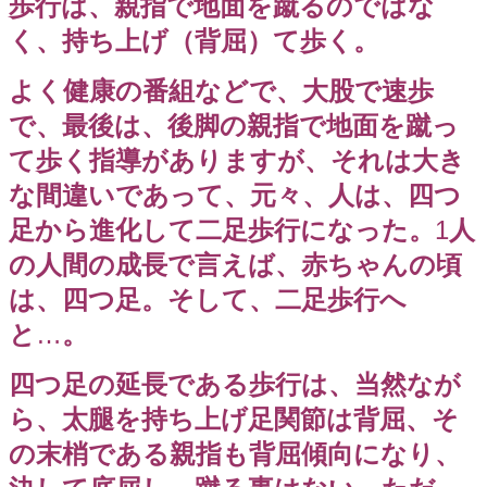
歩行は、親指で地面を蹴るのではな
く、持ち上げ（背屈）て歩く。
よく健康の番組などで、大股で速歩
で、最後は、後脚の親指で地面を蹴っ
て歩く指導がありますが、それは大き
な間違いであって、元々、人は、四つ
足から進化して二足歩行になった。
1
人
の人間の成長で言えば、赤ちゃんの頃
は、四つ足。そして、二足歩行へ
と
…
。
四つ足の延長である歩行は、当然なが
ら、太腿を持ち上げ足関節は背屈、そ
の末梢である親指も背屈傾向になり、