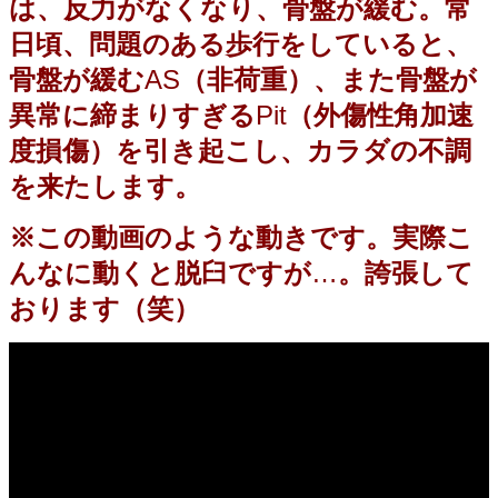
は、反力がなくなり、骨盤が緩む。常
日頃、問題のある歩行をしていると、
骨盤が緩む
AS
（非荷重）、また骨盤が
異常に締まりすぎる
Pit
（外傷性角加速
度損傷）を引き起こし、カラダの不調
を来たします。
※この動画のような動きです。実際こ
んなに動くと脱臼ですが
…
。誇張して
おります（笑）