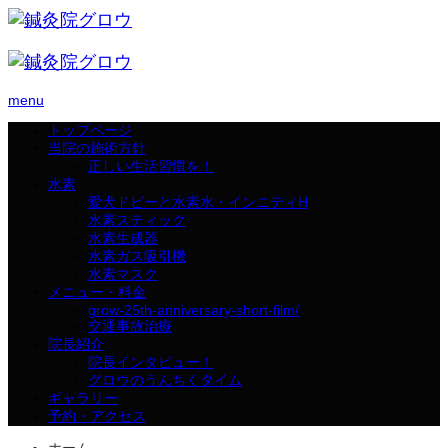
menu
トップページ
当院の施術方針
正しい生活習慣を！
水素
愛犬ドビーと水素水・インニティH
水素スティック
水素生成器
水素ガス吸引機
水素マスク
メニュー・料金
grow-25th-anniversary-short-film/
交通事故治療
院長紹介
院長インタビュー！
グロウのうんちくタイム
ギャラリー
予約・アクセス