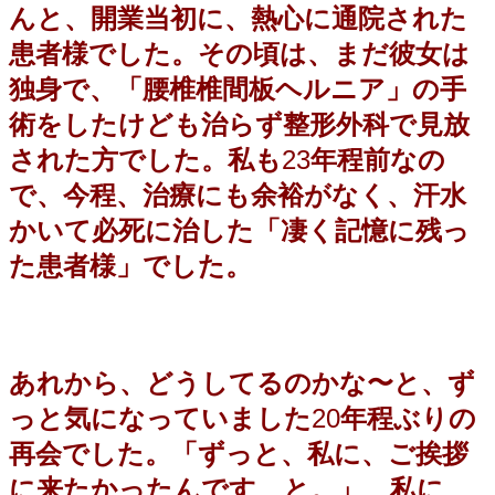
んと、開業当初に、熱心に通院された
患者様でした。その頃は、まだ彼女は
独身で、「腰椎椎間板ヘルニア」の手
術をしたけども治らず整形外科で見放
された方でした。
私も
23
年程前なの
で、今程、治療にも余裕がなく、汗水
かいて必死に治した「凄く記憶に残っ
た患者様」でした。
あれから、どうしてるのかな〜と、ず
っと気になっていました
20
年程ぶりの
再会でした。「ずっと、私に、ご挨拶
に来たかったんです
…
と。」 私に、